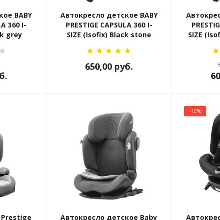
кое BABY
Автокресло детское BABY
Автокрес
A 360 I-
PRESTIGE CAPSULA 360 I-
PRESTIG
rk grey
SIZE (Isofix) Black stone
SIZE (Iso
650,00
руб.
б.
6
-10%
Prestige
Автокресло детское Baby
Автокрес