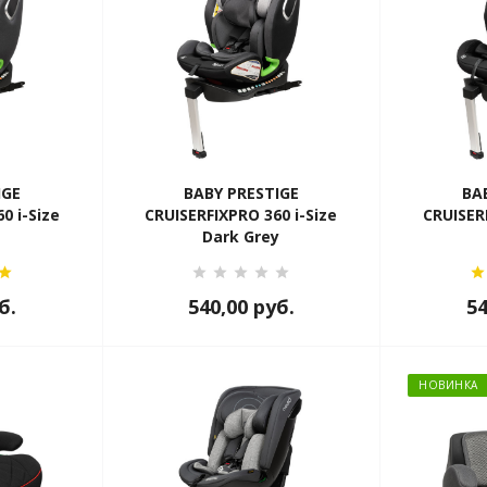
IGE
BABY PRESTIGE
BA
0 i-Size
CRUISERFIXPRO 360 i-Size
CRUISER
Dark Grey
б.
540,00
руб.
5
НОВИНКА