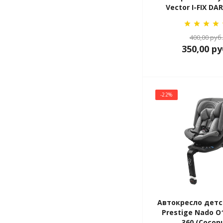
Vector I-FIX DA
400,00
руб.
350,00
ру
-22%
Автокресло детс
Prestige Nado O1
360 (Cocon