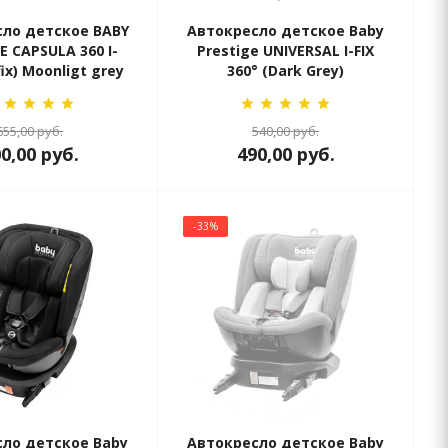
ло детское BABY
Автокресло детское Baby
E CAPSULA 360 I-
Prestige UNIVERSAL I-FIX
fix) Moonligt grey
360° (Dark Grey)
655,00
руб.
540,00
руб.
00,00
руб.
490,00
руб.
-33%
ло детское Baby
Автокресло детское Baby