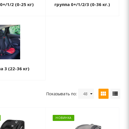
0+/1/2 (0-25 кг)
группа 0+/1/2/3 (0-36 кг.)
а 3 (22-36 кг)
view_module
view_list
Показывать по:
48
НОВИНКА