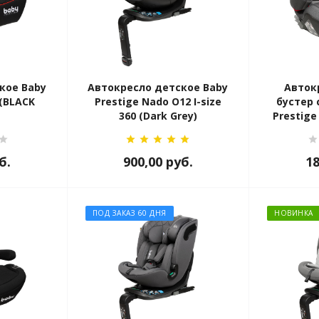
кое Baby
Автокресло детское Baby
Авток
 (BLACK
Prestige Nado O12 I-size
бустер 
360 (Dark Grey)
Prestige
б.
900,00
руб.
1
ПОД ЗАКАЗ 60 ДНЯ
НОВИНКА