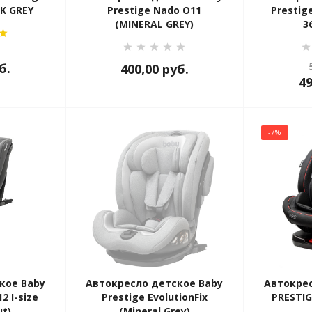
RK GREY
Prestige Nado O11
Prestig
(MINERAL GREY)
3
б.
400,00
руб.
4
-7%
кое Baby
Автокресло детское Baby
Автокрес
2 I-size
Prestige EvolutionFix
PRESTIG
ut)
(Mineral Grey)