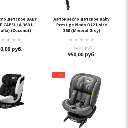
ло детское BABY
Автокресло детское Baby
E CAPSULA 360 I-
Prestige Nado O12 I-size
sofix) (Coconut)
360 (Mineral Grey)
1 140,00
руб.
50,00
руб.
950,00
руб.
-10%