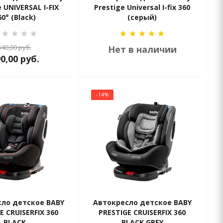
e UNIVERSAL I-FIX
Prestige Universal I-fix 360
60° (Black)
(серый)
540,00
руб.
Нет в наличии
90,00
руб.
-14%
ло детское BABY
Автокресло детское BABY
E CRUISERFIX 360
PRESTIGE CRUISERFIX 360
BLACK
BLACK GREY