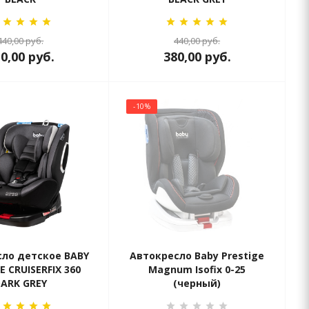
440,00
руб.
440,00
руб.
10,00
руб.
380,00
руб.
-10%
ло детское BABY
Автокресло Baby Prestige
E CRUISERFIX 360
Magnum Isofix 0-25
ARK GREY
(черный)