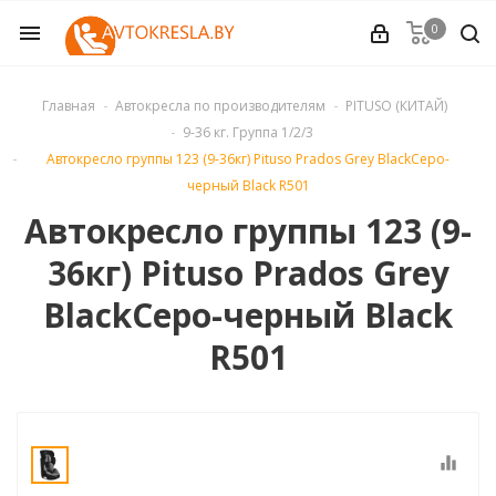
0
menu
OVE (Израиль)
Главная
Автокресла по производителям
PITUSO (КИТАЙ)
9-36 кг. Группа 1/2/3
опасности
Автокресло группы 123 (9-36кг) Pituso Prados Grey BlackСеро-
черный Black R501
 производителям
Автокресло группы 123 (9-
36кг) Pituso Prados Grey
нды)
BlackСеро-черный Black
ьша)
R501
ания)
ания)
equalizer
нция)