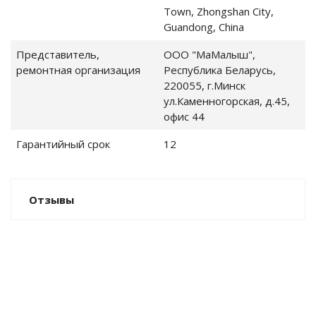
е
Town, Zhongshan City,
Guandong, China
Представитель,
ООО "МаМалыш",
ремонтная организация
Республика Беларусь,
оврики
220055, г.Минск
ул.Каменногорская, д.45,
офис 44
Гарантийный срок
12
роекторы
Отзывы
яни