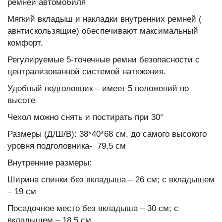
ремней автомобиля
Мягкий вкладыш и накладки внутренних ремней (
авнтискользящие) обеспечивают максимальный
е
комфорт.
Регулируемые 5-точечные ремни безопасности c
централизованной системой натяжения.
Удобный подголовник – имеет 5 положений по
высоте
Чехол можно снять и постирать при 30°
рчества Baby
Размеры (Д/Ш/В): 38*40*68 см, до самого высокого
уровня подголовника- 79,5 см
Внутренние размеры:
 кормления
Ширина спинки без вкладыша – 26 см; с вкладышем
нды)
– 19 см
Посадочное место без вкладыша – 30 см; с
ьша)
вкладышем – 18.5 см