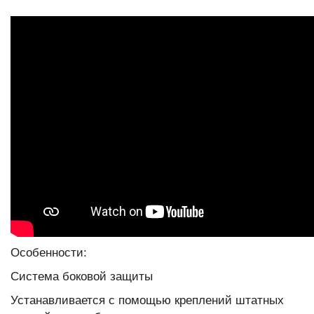
группам
.)
кг.)
Особенности:
Система боковой защиты
Устанавливается с помощью креплений штатных