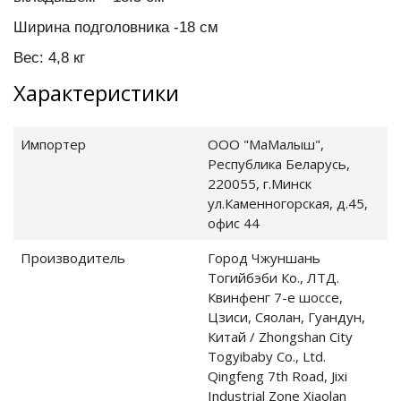
Ширина подголовника -18 см
Вес: 4,8 кг
Характеристики
Импортер
ООО "МаМалыш",
Республика Беларусь,
220055, г.Минск
ул.Каменногорская, д.45,
офис 44
ежи
Производитель
Город Чжуншань
Тогийбэби Ко., ЛТД.
Квинфенг 7-е шоссе,
Цзиси, Сяолан, Гуандун,
дки
Китай / Zhongshan City
Togyibaby Co., Ltd.
ели
Qingfeng 7th Road, Jixi
Industrial Zone Xiaolan