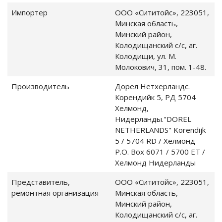
Импортер
ООО «Сититойс», 223051,
Минская область,
Минский район,
Колодищанский с/с, аг.
Колодищи, ул. М.
Молокович, 31, пом. 1-48.
Производитель
Дорел Нетхерландс.
Корендийк 5, РД 5704
Хелмонд,
Нидерланды."DOREL
NETHERLANDS" Korendijk
5 / 5704 RD / Хелмонд
P.O. Box 6071 / 5700 ET /
Хелмонд Нидерланды
Представитель,
ООО «Сититойс», 223051,
ремонтная организация
Минская область,
Минский район,
Колодищанский с/с, аг.