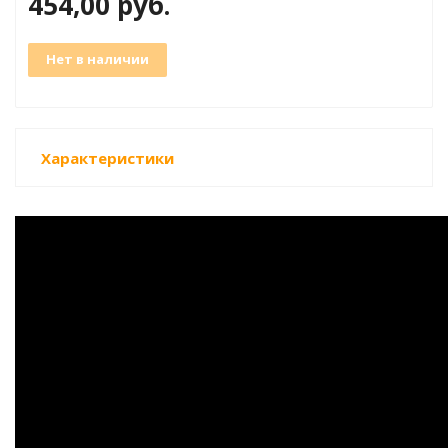
454,00
руб.
Нет в наличии
группам
Характеристики
.)
кг.)