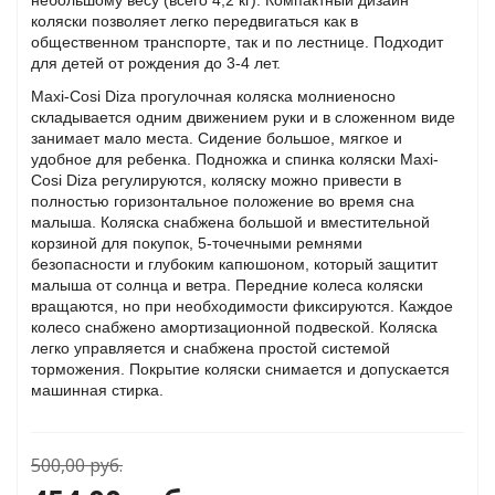
небольшому весу (всего 4,2 кг). Компактный дизайн
коляски позволяет легко передвигаться как в
общественном транспорте, так и по лестнице. Подходит
для детей от рождения до 3-4 лет.
Maxi-Cosi Diza прогулочная коляска молниеносно
складывается одним движением руки и в сложенном виде
занимает мало места. Сидение большое, мягкое и
удобное для ребенка. Подножка и спинка коляски Maxi-
Cosi Diza регулируются, коляску можно привести в
полностью горизонтальное положение во время сна
малыша. Коляска снабжена большой и вместительной
корзиной для покупок, 5-точечными ремнями
безопасности и глубоким капюшоном, который защитит
малыша от солнца и ветра. Передние колеса коляски
вращаются, но при необходимости фиксируются. Каждое
колесо снабжено амортизационной подвеской. Коляска
итания)
легко управляется и снабжена простой системой
торможения. Покрытие коляски снимается и допускается
ЕЯ)
машинная стирка.
500,00
руб.