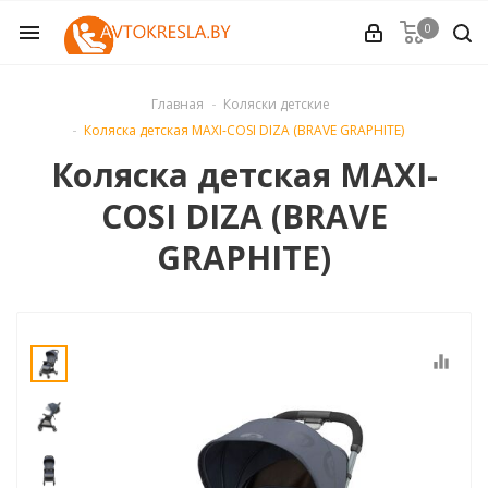
0
menu
OVE (Израиль)
Главная
Коляски детские
Коляска детская MAXI-COSI DIZA (BRAVE GRAPHITE)
опасности
Коляска детская MAXI-
COSI DIZA (BRAVE
 производителям
GRAPHITE)
нды)
ьша)
equalizer
ания)
ания)
нция)